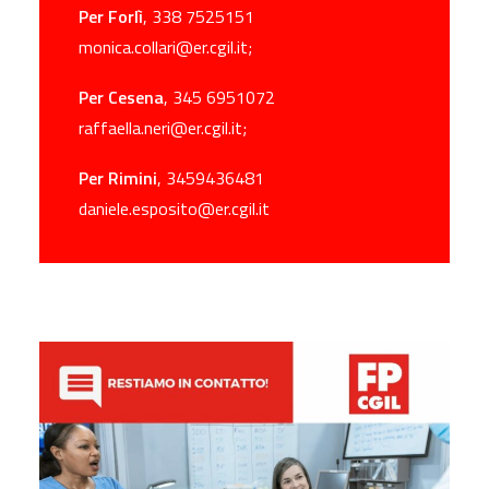
Per Forlì
, 338 7525151
monica.collari@er.cgil.it;
Per Cesena
, 345 6951072
raffaella.neri@er.cgil.it;
Per Rimini
, 3459436481
daniele.esposito@er.cgil.it