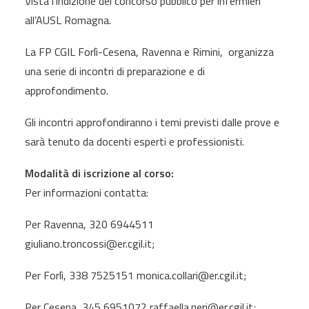
Vista l’indizione del concorso pubblico per infermieri
all’AUSL Romagna.
La
FP CGIL Forlì-Cesena, Ravenna e Rimini,
organizza
una serie di incontri di preparazione e di
approfondimento.
Gli incontri approfondiranno i temi previsti dalle prove e
sarà tenuto da docenti esperti e professionisti.
Modalità di iscrizione al corso:
Per informazioni contatta:
Per Ravenna, 320 6944511
giuliano.troncossi@er.cgil.it;
Per Forlì, 338 7525151 monica.collari@er.cgil.it;
Per Cesena, 345 6951072 raffaella.neri@er.cgil.it;