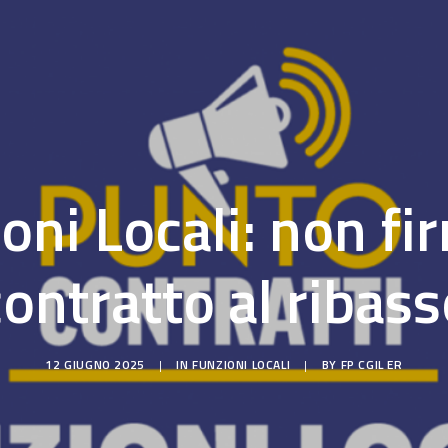
oni Locali: non f
contratto al ribass
12 GIUGNO 2025
|
IN
FUNZIONI LOCALI
|
BY
FP CGIL ER