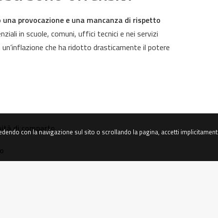
o
una provocazione e una mancanza di rispetto
ziali in scuole, comuni, uffici tecnici e nei servizi
n un’inflazione che ha ridotto drasticamente il potere
.
nità di comparto
edendo con la navigazione sul sito o scrollando la pagina, accetti implicitamente
io
iva del contratto può essere applicata
. Ogni
sto economico.
er il prossimo contratto,