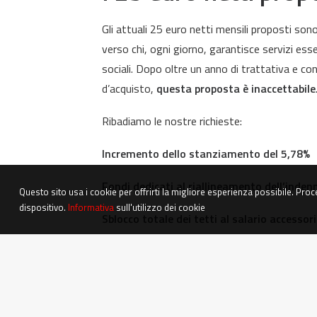
Gli attuali 25 euro netti mensili proposti son
verso chi, ogni giorno, garantisce servizi essen
sociali. Dopo oltre un anno di trattativa e co
d’acquisto,
questa proposta è inaccettabile
Ribadiamo le nostre richieste:
Incremento dello stanziamento del 5,78%
Fondi dedicati al riallineamento dell’inden
Questo sito usa i cookie per offrirti la migliore esperienza possibile. Proc
dispositivo.
Informativa
sull'utilizzo dei cookie
Sblocco totale dei tetti al salario accessor
Senza risorse reali,
nemmeno la parte normat
proposta, anche tecnica, ha comunque un co
Se ci sono risorse p