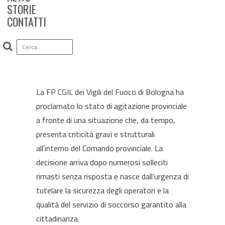
28 GENNAIO 2026
|
IN
VIGILI DEL FUOCO
|
BY
FP CGIL ER
STORIE
CONTATTI
La FP CGIL dei Vigili del Fuoco di Bologna ha
proclamato lo stato di agitazione provinciale
a fronte di una situazione che, da tempo,
presenta criticità gravi e strutturali
all’interno del Comando provinciale. La
decisione arriva dopo numerosi solleciti
rimasti senza risposta e nasce dall’urgenza di
tutelare la sicurezza degli operatori e la
qualità del servizio di soccorso garantito alla
cittadinanza.