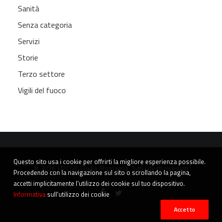
Sanità
Senza categoria
Servizi
Storie
Terzo settore
Vigili del fuoco
Questo sito usa i cookie per offrirti la migliore esperienza possibile.
© 2026 FP CGIL Emilia-Romagna. Tutti i diritti riservati
Procedendo con la navigazione sul sito o scrollando la pagina,
accetti implicitamente l'utilizzo dei cookie sul tuo dispositivo.
Informativa
sull'utilizzo dei cookie
Accetto