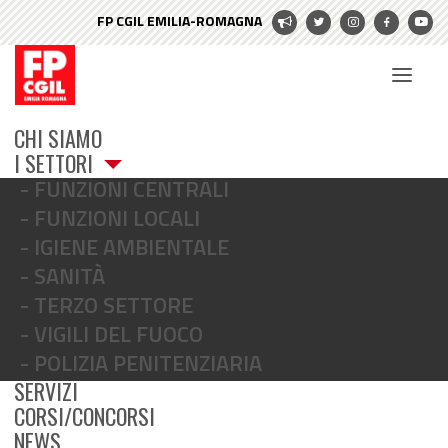
CHI SIAMO
I SETTORI
FUNZIONI CENTRALI
FUNZIONI LOCALI
IGIENE AMBIENTALE
SANITÀ
TERZO SETTORE
inca cgil
VIGILI DEL FUOCO
POLIZIA PENITENZIARIA
SERVIZI
CORSI/CONCORSI
NEWS