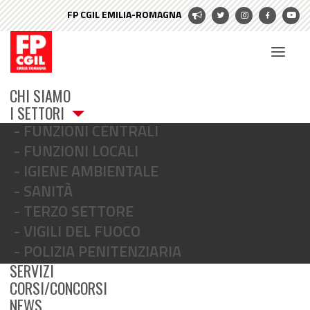
CHI SIAMO
I SETTORI
FUNZIONI CENTRALI
FUNZIONI LOCALI
IGIENE AMBIENTALE
SANITÀ
TERZO SETTORE
puglia
VIGILI DEL FUOCO
POLIZIA PENITENZIARIA
SERVIZI
CORSI/CONCORSI
NEWS