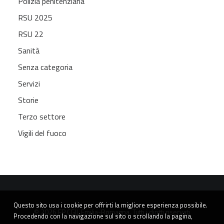
Polizia penitenziaria
RSU 2025
RSU 22
Sanità
Senza categoria
Servizi
Storie
Terzo settore
Vigili del fuoco
Questo sito usa i cookie per offrirti la migliore esperienza possibile.
© 2026 FP CGIL Emilia-Romagna. Tutti i diritti riservati
Procedendo con la navigazione sul sito o scrollando la pagina,